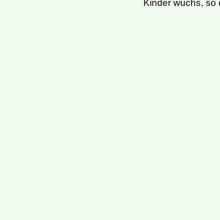
Kinder wuchs, so 
Entwicklungen zei
Auf diesem Wege 
freuen uns schon 
Wenn meine Les
13.05 Uhr warte i
dann gehen wir ho
uns und lesen wir
Dann gibt sie mi
wir uns und ich g
Von Aisha