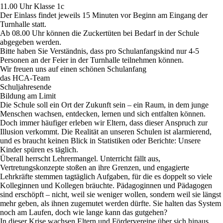
11.00 Uhr Klasse 1c
Der
Einlass findet jeweils 15 Minuten
vor Beginn am Eingang der
Turnhalle statt.
Ab 08.00 Uhr
können die Zuckertüten bei Bedarf
in der Schule
abgegeben
werden.
Bitte haben Sie Verständnis, dass pro Schulanfangskind nur 4-5
Personen an der Feier in der Turnhalle teilnehmen können.
Wir freuen uns auf einen schönen Schulanfang
das HCA-Team
Schuljahresende
Bildung am Limit
Die Schule soll ein Ort der Zukunft sein – ein Raum, in dem junge
Menschen wachsen, entdecken, lernen und sich entfalten können.
Doch immer häufiger erleben wir Eltern, dass dieser Anspruch zur
Illusion verkommt. Die Realität an unseren Schulen ist alarmierend,
und es braucht keinen Blick in Statistiken oder Berichte: Unsere
Kinder spüren es täglich.
Überall herrscht Lehrermangel. Unterricht fällt aus,
Vertretungskonzepte stoßen an ihre Grenzen, und engagierte
Lehrkräfte stemmen tagtäglich Aufgaben, für die es doppelt so viele
Kolleginnen und Kollegen bräuchte. Pädagoginnen und Pädagogen
sind erschöpft – nicht, weil sie weniger wollen, sondern weil sie längst
mehr geben, als ihnen zugemutet werden dürfte. Sie halten das System
noch am Laufen, doch wie lange kann das gutgehen?
In dieser Krise wachsen Eltern und Fördervereine über sich hinaus.