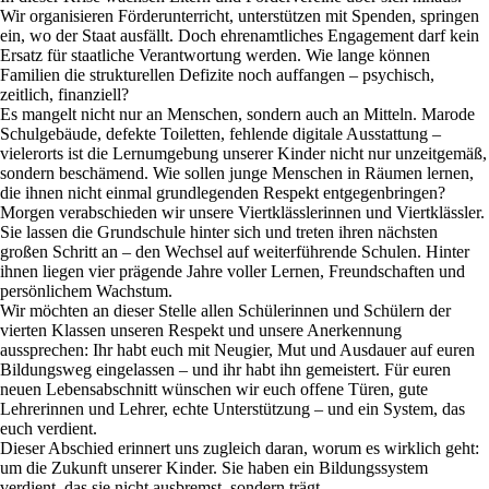
Wir organisieren Förderunterricht, unterstützen mit Spenden, springen
ein, wo der Staat ausfällt. Doch ehrenamtliches Engagement darf kein
Ersatz für staatliche Verantwortung werden. Wie lange können
Familien die strukturellen Defizite noch auffangen – psychisch,
zeitlich, finanziell?
Es mangelt nicht nur an Menschen, sondern auch an Mitteln. Marode
Schulgebäude, defekte Toiletten, fehlende digitale Ausstattung –
vielerorts ist die Lernumgebung unserer Kinder nicht nur unzeitgemäß,
sondern beschämend. Wie sollen junge Menschen in Räumen lernen,
die ihnen nicht einmal grundlegenden Respekt entgegenbringen?
Morgen verabschieden wir unsere Viertklässlerinnen und Viertklässler.
Sie lassen die Grundschule hinter sich und treten ihren nächsten
großen Schritt an – den Wechsel auf weiterführende Schulen. Hinter
ihnen liegen vier prägende Jahre voller Lernen, Freundschaften und
persönlichem Wachstum.
Wir möchten an dieser Stelle allen Schülerinnen und Schülern der
vierten Klassen unseren Respekt und unsere Anerkennung
aussprechen: Ihr habt euch mit Neugier, Mut und Ausdauer auf euren
Bildungsweg eingelassen – und ihr habt ihn gemeistert. Für euren
neuen Lebensabschnitt wünschen wir euch offene Türen, gute
Lehrerinnen und Lehrer, echte Unterstützung – und ein System, das
euch verdient.
Dieser Abschied erinnert uns zugleich daran, worum es wirklich geht:
um die Zukunft unserer Kinder. Sie haben ein Bildungssystem
verdient, das sie nicht ausbremst, sondern trägt.