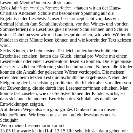
Lesen mit Mentor*innen zahlt sich aus
Jedes Jahr kurz vor den Sommerferien schauen wir an der Hans-
HC Andersen Grundschule
Christian-Andersen-Schule mit besonderer Spannung auf die
Ergebnisse der Lesetests. Unser Lesekonzept sieht vor, dass wir
dreimal jährlich (am Schuljahresbeginn, vor den Winter- und vor den
Sommerferien) die Leseflüssigkeit unserer Schülerinnen und Schüler
testen. Dabei messen wir mit Lautleseprotokollen, wie viele Wörter die
Kinder in einer Minute lesen können und wie korrekt der Text gelesen
wird.
Sechs Kinder, die beim ersten Test leicht unterdurchschnittliche
Ergebnisse erzielten, hatten das Glück, einmal pro Woche mit einem
Lesementor oder einer Lesementorin lesen zu können. Die Ergebnisse
dieser zusätzlichen Förderung sind beeindruckend. Nahezu alle Kinder
konnten die Anzahl der gelesenen Wörter verdoppeln. Die meisten
erreichten beim letzten Test durchschnittliche Ergebnisse. Neben der
Steigerung der Leseleistung profitierten die Kinder aber vor allem von
der Zuwendung, die sie durch ihre Lesementor*innen erhielten. Man
konnte fast zusehen, wie das Selbstvertrauen der Kinder wuchs, so
dass sich auch in anderen Bereichen des Schulalltags deutliche
Entwicklungen zeigten.
Auf diesem Wege also ein ganz großes Dankeschön an unsere
Mentor*innen. Wir freuen uns schon auf ein lesestarkes neues
Schuljahr.
Wenn meine Lesementorin kommt
13.05 Uhr warte ich im Hof. 13.15 Uhr sehe ich sie, dann geben wir